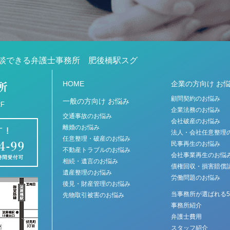
談できる弁護士事務所 肥後橋駅スグ
HOME
企業の方向け お
顧問契約のお悩み
一般の方向け お悩み
F
企業法務のお悩み
交通事故のお悩み
会社破産のお悩み
離婚のお悩み
法人・会社任意整理
任意整理・破産のお悩み
民事再生のお悩み
不動産トラブルのお悩み
会社事業再生のお悩
相続・遺言のお悩み
債権回収・損害賠償
遺産整理のお悩み
労働問題のお悩み
後見・財産管理のお悩み
当事務所が選ばれる
先物取引被害のお悩み
事務所紹介
弁護士費用
スタッフ紹介