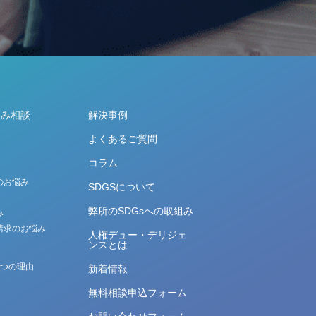
悩み相談
解決事例
よくあるご質問
コラム
のお悩み
SDGSについて
弊所のSDGsへの取組み
み
請求のお悩み
人権デュー・デリジェ
ンスとは
5つの理由
新着情報
無料相談申込フォーム