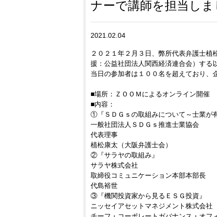
ナーで講師を担当しま
2021.02.04
２０２１年２月３日、弊所代表弁護士植
援：公益社団法人関西経済連合会）する
当日の参加者は１００名を超えており、
■場所：ＺＯＯＭによるオンライン開催
■内容：
①『ＳＤＧｓの取組みについて～士業が
一般社団法人ＳＤＧｓ推進士業協会
代表理事
植松康太（大阪弁護士会）
②『サラヤの取組み』
サラヤ株式会社
取締役コミュニケーション本部本部長
代島裕世
③『機関投資家から見るＥＳＧ投資』
ニッセイアセットマネジメント株式会社
チーフ・コーポレートガバナンス・オフ