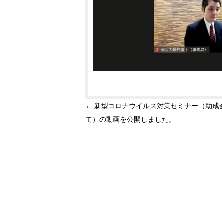
投
←
新型コロナウイルス対策セミナー（助成
稿
て）の動画を公開しました。
ナ
ビ
ゲ
ー
シ
ョ
ン