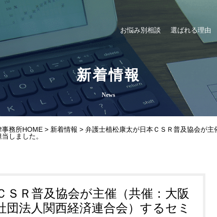
お悩み別相談
選ばれる理由
新着情報
News
事務所HOME
>
新着情報
>
弁護士植松康太が日本ＣＳＲ普及協会が主
担当しました。
ＣＳＲ普及協会が主催（共催：大阪
社団法人関西経済連合会）するセミ