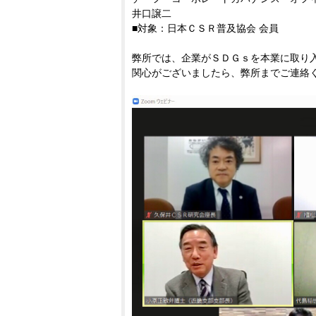
井口譲二
■対象：日本ＣＳＲ普及協会 会員
弊所では、企業がＳＤＧｓを本業に取り
関心がございましたら、弊所までご連絡