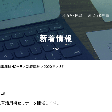
お悩み別相談
選ばれる理由
新着情報
News
事務所HOME
>
新着情報
>
2020年
>
3月
.19
改革活用術セミナーを開催します。