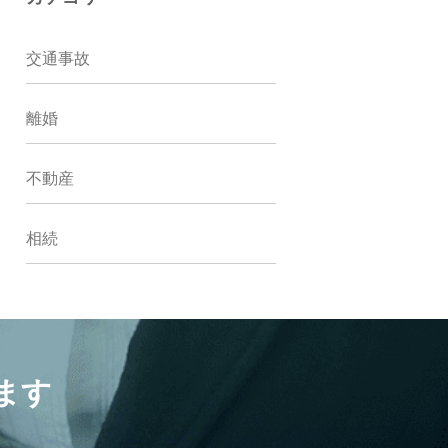
交通事故
離婚
不動産
相続
ます