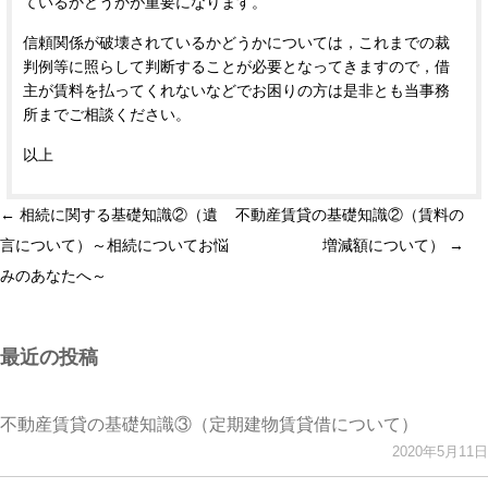
ているかどうかが重要になります。
信頼関係が破壊されているかどうかについては，これまでの裁
判例等に照らして判断することが必要となってきますので，借
主が賃料を払ってくれないなどでお困りの方は是非とも当事務
所までご相談ください。
以上
投
←
相続に関する基礎知識②（遺
不動産賃貸の基礎知識②（賃料の
稿
言について）～相続についてお悩
増減額について）
→
ナ
みのあなたへ～
ビ
ゲ
最近の投稿
ー
シ
不動産賃貸の基礎知識③（定期建物賃貸借について）
ョ
2020年5月11日
ン