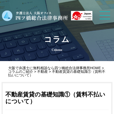
コラム
Column
大阪で弁護士に無料相談なら四ツ橋総合法律事務所HOME
>
コラムのご紹介
>
不動産
>
不動産賃貸の基礎知識①（賃料不
払いについて）
不動産賃貸の基礎知識①（賃料不払い
について）