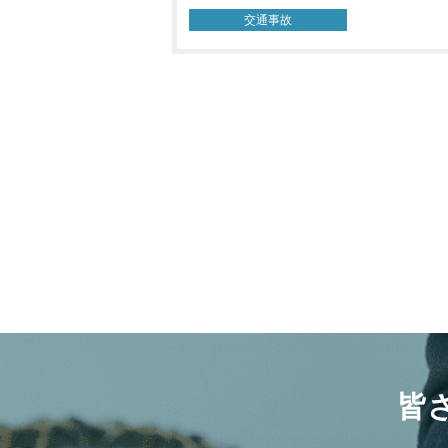
交通事故
投
稿
ナ
ビ
ゲ
ー
シ
ョ
ン
皆