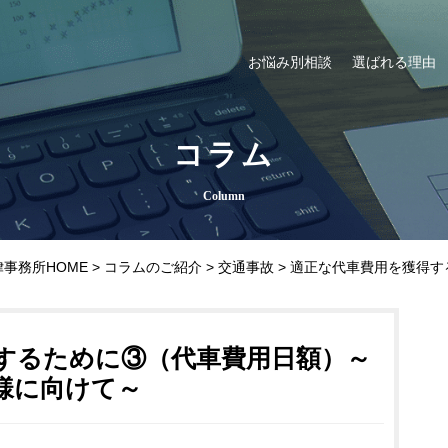
お悩み別相談
選ばれる理由
コラム
Column
事務所HOME
>
コラムのご紹介
>
交通事故
>
適正な代車費用を獲得す
するために③（代車費用日額）～
様に向けて～